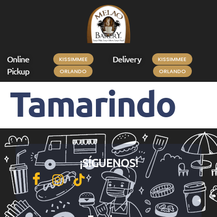
Online
Delivery
KISSIMMEE
KISSIMMEE
Pickup
ORLANDO
ORLANDO
Tamarindo
¡SÍGUENOS!