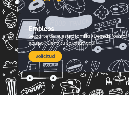
Empleos
Se parte de nuestra familia ¿Deseas formar
equipo? Llena tu solicitud aquí
Solicitud