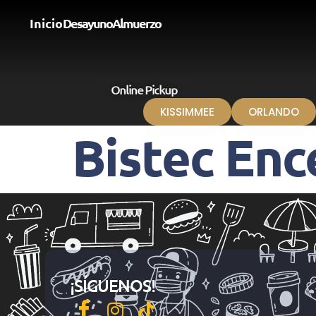
Inicio
Desayuno
Almuerzo
Online Pickup
KISSIMMEE
ORLANDO
Bistec Enc
¡SÍGUENOS!